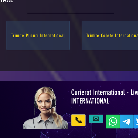
Cu noi, p
economis
Pune afac
Trimite Plicuri International
Trimite Colete Internation
Oriunde. 
Curierat International - Liv
INTERNATIONAL
📞
✉️