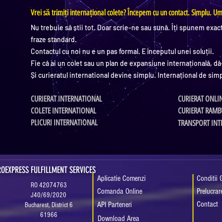
Vrei să trimiți internațional colete? Începem cu un contact. Simplu. U
Nu trebuie să știi tot. Doar scrie-ne sau sună. Îți spunem exact
fraze standard.
Contactul cu noi nu e un pas formal. E începutul unei soluții.
Fie că ai un colet sau un plan de expansiune internațională, 
Și curieratul international devine simplu. Internațional de simp
CURIERAT INTERNATIONAL
CURIERAT ONLI
COLETE INTERNATIONAL
CURIERAT RAMB
PLICURI INTERNATIONAL
TRANSPORT INT
ROEXPRESS FULFILLMENT SERVICES
Aplicatie Comenzi
Conditii 
RO 42074763
Comanda Online
Prelucrar
J40/69/2020
Contact
API Parteneri
Bucharest, District 6
61966
Download Area